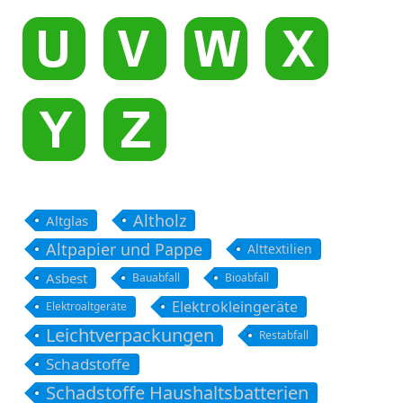
Altholz
Altglas
Altpapier und Pappe
Alttextilien
Asbest
Bauabfall
Bioabfall
Elektrokleingeräte
Elektroaltgeräte
Leichtverpackungen
Restabfall
Schadstoffe
Schadstoffe Haushaltsbatterien