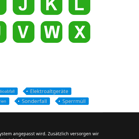
Elektroaltgeräte
Bioabfall
Sonderfall
Sperrmüll
rien
ystem angepasst wird. Zusätzlich versorgen wir