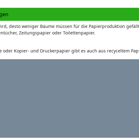
agen
wird, desto weniger Bäume müssen für die Papierproduktion gefäll
tücher, Zeitungspapier oder Toilettenpapier.
e oder Kopier- und Druckerpapier gibt es auch aus recyceltem Papi
tägig.
htzeitig zur Entleerung bereit zu stellen.
 zu Ihrem Abfuhrplan)