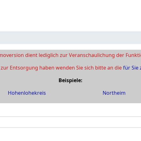
oversion dient lediglich zur Veranschaulichung der Funkt
zur Entsorgung haben wenden Sie sich bitte an die
für Sie
Beispiele:
Hohenlohekreis
Northeim