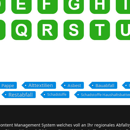
Alttextilien
d Pappe
Asbest
Bauabfall
Restabfall
Schadstoffe
Schadstoffe Haushaltsbatte
Content Management System welches voll an Ihr regionales Abfalls